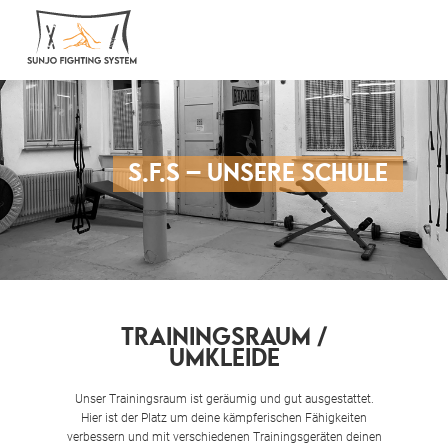
Sunjo Fighting System
Eur Kampfkunstschule im Ostalbkreis
S.F.S – UNSERE SCHULE
TRAININGSRAUM /
UMKLEIDE
Unser Trainingsraum ist geräumig und gut ausgestattet.
Hier ist der Platz um deine kämpferischen Fähigkeiten
verbessern und mit verschiedenen Trainingsgeräten deinen